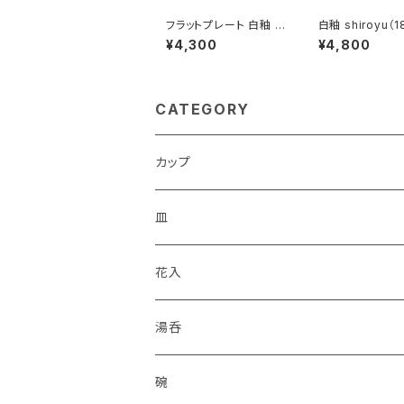
フラットプレート 白釉 s
白釉 shiroyu（1
hiroyu（21cm）
¥4,300
¥4,800
CATEGORY
カップ
皿
花入
湯呑
碗