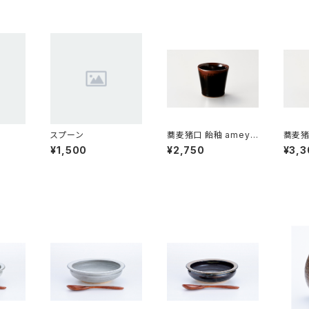
スプーン
蕎麦猪口 飴釉 ameyu
蕎麦猪
[小]
[大]
¥1,500
¥2,750
¥3,3