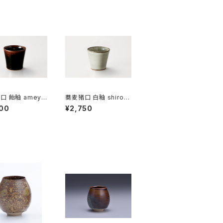
口 飴釉 ameyu
蕎麦猪口 白釉 shiroy
u [小]
00
¥2,750