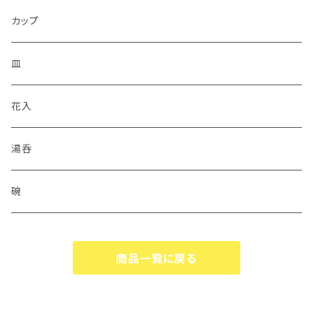
カップ
皿
花入
湯呑
碗
商品一覧に戻る