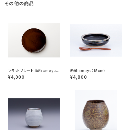
その他の商品
フラットプレート 飴釉 ameyu
飴釉 ameyu（18cm）
（21cm）
¥4,300
¥4,800