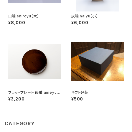
白釉 shiroyu（大）
灰釉 haiyu（小）
¥8,000
¥6,000
フラットプレート 飴釉 ameyu（1
ギフト包装
8cm）
¥3,200
¥500
CATEGORY