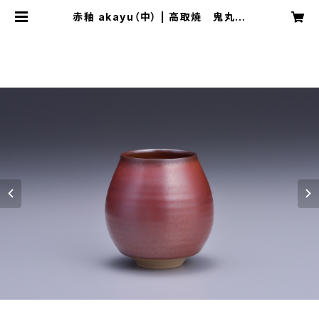
赤釉 akayu（中） | 高取焼 鬼丸雪
山窯元