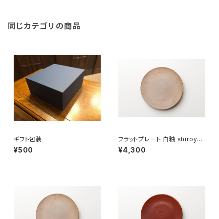
同じカテゴリの商品
ギフト包装
フラットプレート 白釉 shiroyu
（21cm）
¥500
¥4,300