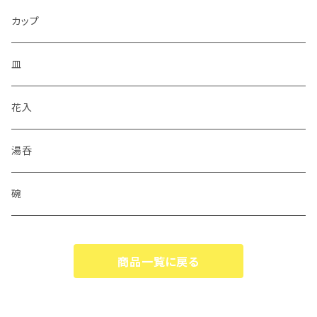
カップ
皿
花入
湯呑
碗
商品一覧に戻る