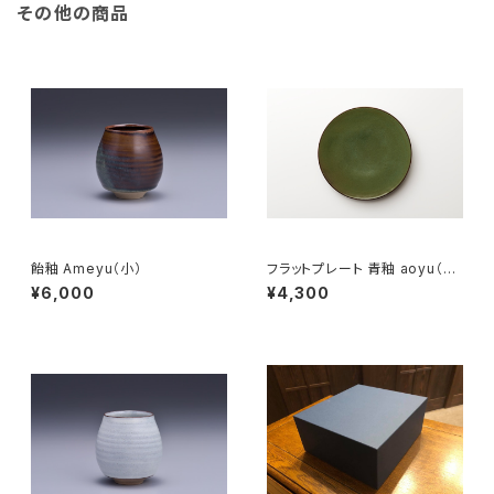
その他の商品
飴釉 Ameyu（小）
フラットプレート 青釉 aoyu（21
cm）
¥6,000
¥4,300