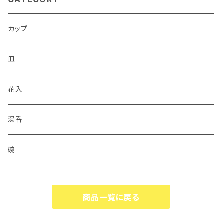
カップ
皿
花入
湯呑
碗
商品一覧に戻る