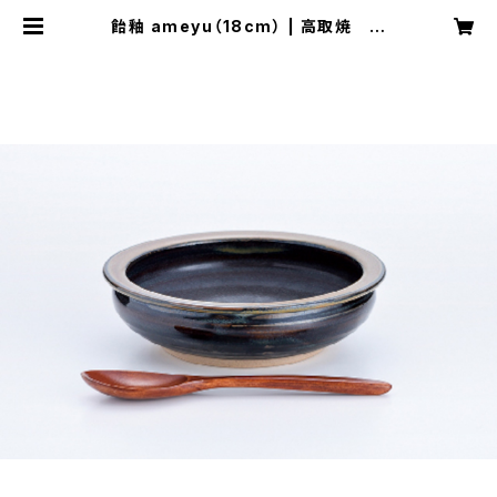
飴釉 ameyu（18cm） | 高取焼 鬼
丸雪山窯元