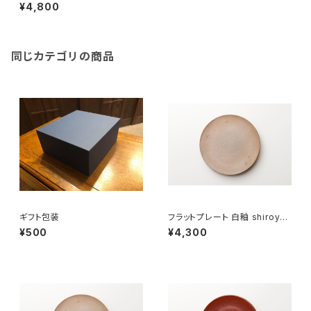
¥4,800
同じカテゴリの商品
ギフト包装
フラットプレート 白釉 shiroyu
（21cm）
¥500
¥4,300