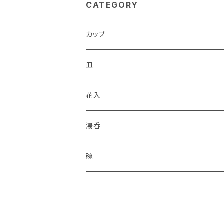
CATEGORY
カップ
皿
花入
湯呑
碗