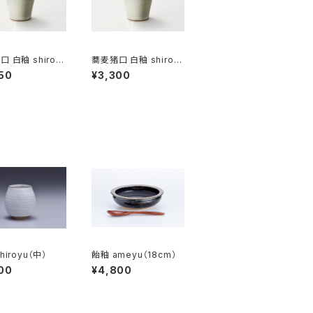
 白釉 shiroy
蕎麦猪口 白釉 shiroy
u [大]
50
¥3,300
hiroyu（中）
飴釉 ameyu（18cm）
00
¥4,800