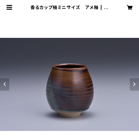
香るカップ極ミニサイズ アメ釉 | 高
取焼 鬼丸雪山窯元