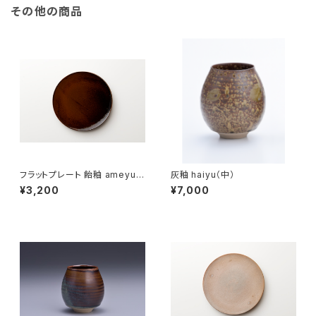
その他の商品
フラットプレート 飴釉 ameyu（1
灰釉 haiyu（中）
8cm）
¥3,200
¥7,000