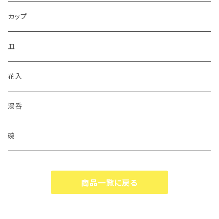
カップ
皿
花入
湯呑
碗
商品一覧に戻る