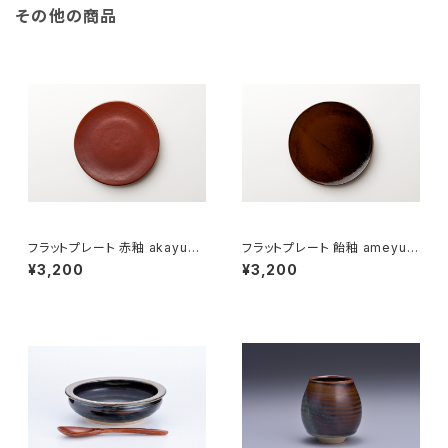
その他の商品
フラットプレート 赤釉 akayu（1
フラットプレート 飴釉 ameyu（1
8cm）
8cm）
¥3,200
¥3,200