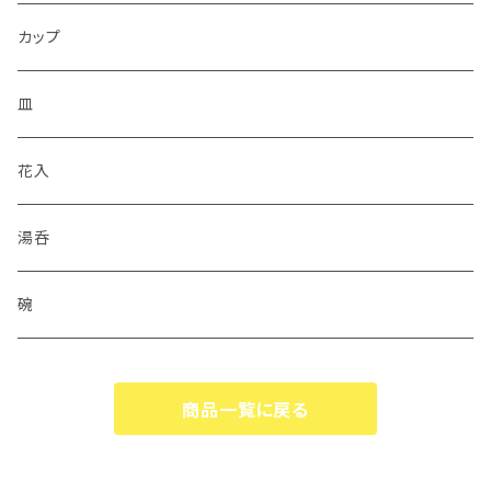
カップ
皿
花入
湯呑
碗
商品一覧に戻る