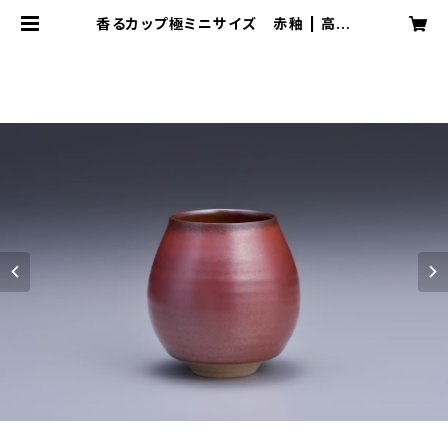
香るカップ極ミニサイズ 赤釉 | 高取
焼 鬼丸雪山窯元