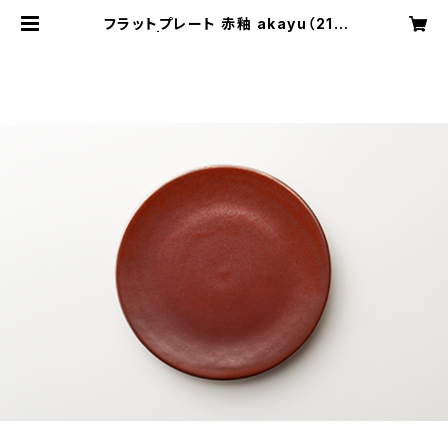
フラットプレート 赤釉 akayu（21c
m） | 高取焼 鬼丸雪山窯元