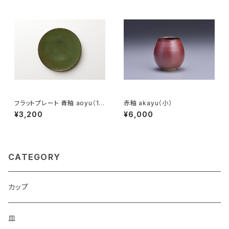
フラットプレート 青釉 aoyu（18
赤釉 akayu（小）
cm）
¥3,200
¥6,000
CATEGORY
カップ
皿