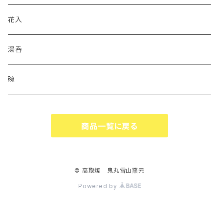
花入
湯呑
碗
商品一覧に戻る
© 高取焼 鬼丸雪山窯元
Powered by