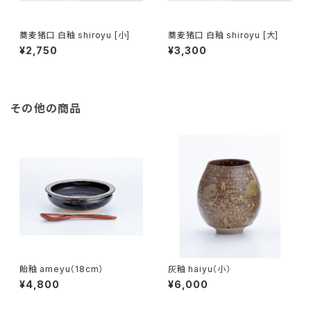
蕎麦猪口 白釉 shiroyu [小]
蕎麦猪口 白釉 shiroyu [大]
¥2,750
¥3,300
その他の商品
飴釉 ameyu（18cm）
灰釉 haiyu（小）
¥4,800
¥6,000